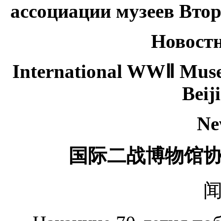
ассоциации музеев Вто
Новост
International WWⅡ Museu
Beij
Ne
国际二战博物馆