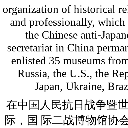
organization of historical r
and professionally, which
the Chinese anti-Japa
secretariat in China perman
enlisted 35 museums from
Russia, the U.S., the Rep
Japan, Ukraine, Braz
在中国人民抗日战争暨世
际，国 际二战博物馆协会