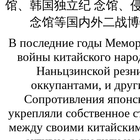
馆、韩国独立纪 念馆、
念馆等国内外二战博
В последние годы Мемо
войны китайского наро
Наньцзинской резн
оккупантами, и друг
Сопротивления японс
укрепляли собственное с
между своими китайскими