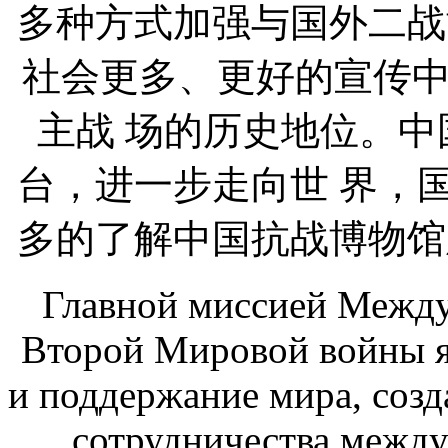
多种方式加强与国外二战
社会更多、更好的宣传
主战 场的历史地位。
台，进一步走向世 界，
多的了解中国抗战博物馆
Главной миссией Между
Второй Мировой войны я
и поддержание мира, соз
сотрудничества межд