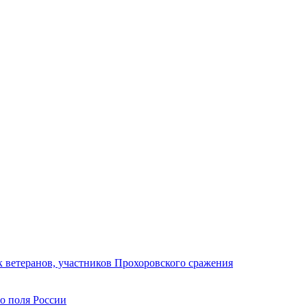
 ветеранов, участников Прохоровского сражения
го поля России