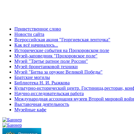
Приветственное слово
Новости сайта
Всероссийская акция "Георгиевская ленточка"
Как всё начиналось...
Исторические события на Прохоровском поле
Музей-заповедник "Прохоровское поле"
Музей "Третье ратное поле России"
Музей бронетанковой техники
Музей "Битва за оружие Великой Победы"
Братские могилы
Библиотека Н. И. Рыжкова
Культурно-исторический центр. Гостиница,ресторан, кон
Научно-исследовательская работа
Международная ассоциация музеев Второй мировой вой
Выставочная деятельность
Музейные кафе