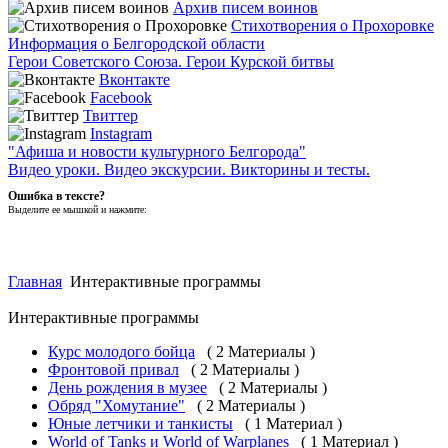
Архив писем воинов
Стихотворения о Прохоровке
Информация о Белгородской области
Герои Советского Союза. Герои Курской битвы
Вконтакте
Facebook
Твиттер
Instagram
"Афиша и новости культурного Белгорода"
Видео уроки. Видео экскурсии. Викторины и тесты.
Ошибка в тексте?
Выделите ее мышкой и нажмите:
Главная
Интерактивные программы
Интерактивные программы
Курс молодого бойца
( 2 Материалы )
Фронтовой привал
( 2 Материалы )
День рождения в музее
( 2 Материалы )
Обряд "Хомутание"
( 2 Материалы )
Юные летчики и танкисты
( 1 Материал )
World of Tanks и World of Warplanes
( 1 Материал )