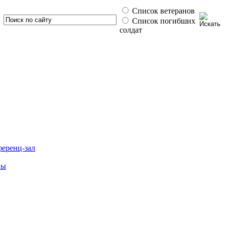
Список ветеранов
Список погибших
солдат
ференц-зал
ны