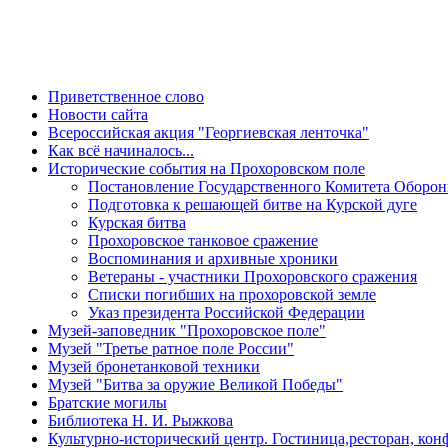
Приветственное слово
Новости сайта
Всероссийская акция "Георгиевская ленточка"
Как всё начиналось...
Исторические события на Прохоровском поле
Постановление Государственного Комитета Обороны
Подготовка к решающей битве на Курской дуге
Курская битва
Прохоровское танковое сражение
Воспоминания и архивные хроники
Ветераны - участники Прохоровского сражения
Списки погибших на прохоровской земле
Указ президента Российской Федерации
Музей-заповедник "Прохоровское поле"
Музей "Третье ратное поле России"
Музей бронетанковой техники
Музей "Битва за оружие Великой Победы"
Братские могилы
Библиотека Н. И. Рыжкова
Культурно-исторический центр. Гостиница,ресторан, кон