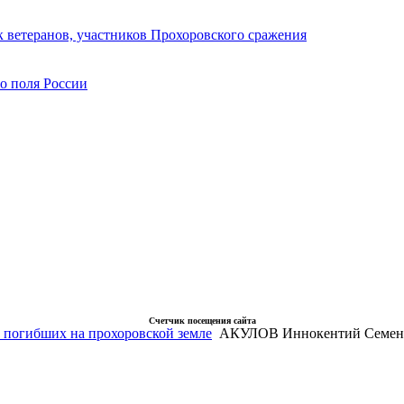
 ветеранов, участников Прохоровского сражения
го поля России
Счетчик посещения сайта
 погибших на прохоровской земле
АКУЛОВ Иннокентий Семен