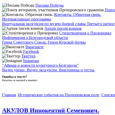
Письма Победы
Поиск
Контакты. Обратная связь.
Интерактивные программы
Виртуальная экскурсия по музею боевой славы Третьего ратно
Архив писем воинов
Стихотворения о Прохоровке
Информация о Белгородской области
Герои Советского Союза. Герои Курской битвы
Вконтакте
Facebook
Твиттер
Instagram
"Афиша и новости культурного Белгорода"
Видео уроки. Видео экскурсии. Викторины и тесты.
Ошибка в тексте?
Выделите ее мышкой и нажмите:
Главная
Исторические события на Прохоровском поле
Списки
АКУЛОВ Иннокентий Семенович.