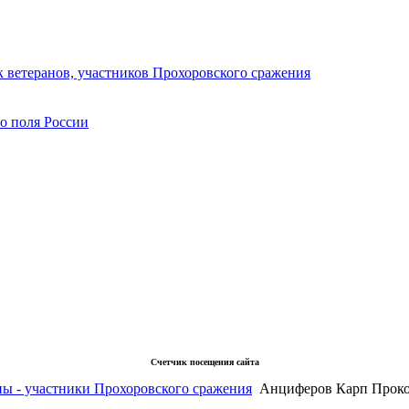
 ветеранов, участников Прохоровского сражения
го поля России
Счетчик посещения сайта
ны - участники Прохоровского сражения
Анциферов Карп Прок