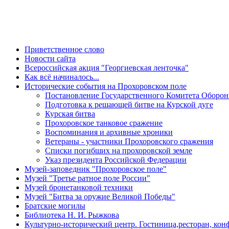
Приветственное слово
Новости сайта
Всероссийская акция "Георгиевская ленточка"
Как всё начиналось...
Исторические события на Прохоровском поле
Постановление Государственного Комитета Обороны
Подготовка к решающей битве на Курской дуге
Курская битва
Прохоровское танковое сражение
Воспоминания и архивные хроники
Ветераны - участники Прохоровского сражения
Списки погибших на прохоровской земле
Указ президента Российской Федерации
Музей-заповедник "Прохоровское поле"
Музей "Третье ратное поле России"
Музей бронетанковой техники
Музей "Битва за оружие Великой Победы"
Братские могилы
Библиотека Н. И. Рыжкова
Культурно-исторический центр. Гостиница,ресторан, кон